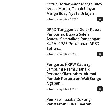
Ketua Harian Adat Marga Buay
Nyata Murka, Tanah Ulayat
Marga Buay Nyata Di Jajah...
admin
-
Agustus 3, 2026
0
DPRD Tanggamus Gelar Rapat
Paripurna, Bupati Saleh
Asnawi Sampaikan Rancangan
KUPA–PPAS Perubahan APBD
Tahun...
admin
-
Agustus 3, 2026
0
Pengurus HKPW Cabang
Lampung Resmi Dilantik,
Perkuat Silaturahmi Alumni
Pondok Pesantren Wali Songo
Ngabar...
admin
-
Agustus 1, 2026
0
Pemkab Tubaba Dukung
Penguatan Fiskal Daerah,