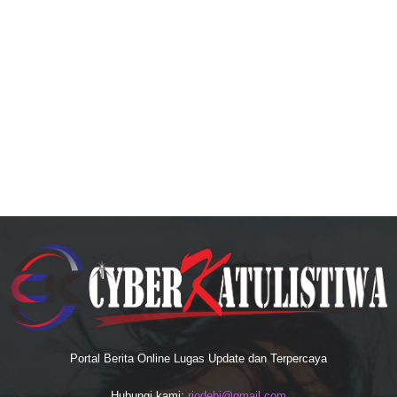
Portal Berita Online Lugas Update dan Terpercaya
Hubungi kami:
riodebi@gmail.com