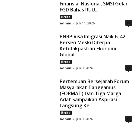
Finansial Nasional, SMSI Gelar
FGD Bahas RUU...
Berita
admin
-
Juli 11, 2026
0
PNBP Visa Imigrasi Naik 6, 42
Persen Meski Diterpa
Ketidakpastian Ekonomi
Global
Berita
admin
-
Juli 8, 2026
0
Pertemuan Bersejarah Forum
Masyarakat Tanggamus
(FORMAT) Dan Tiga Marga
Adat Sampaikan Aspirasi
Langsung Ke...
Berita
admin
-
Juli 3, 2026
0