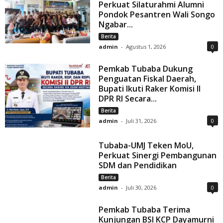
Perkuat Silaturahmi Alumni
Pondok Pesantren Wali Songo
Ngabar...
Berita
admin
-
Agustus 1, 2026
0
Pemkab Tubaba Dukung
Penguatan Fiskal Daerah,
Bupati Ikuti Raker Komisi II
DPR RI Secara...
Berita
admin
-
Juli 31, 2026
0
Tubaba-UMJ Teken MoU,
Perkuat Sinergi Pembangunan
SDM dan Pendidikan
Berita
admin
-
Juli 30, 2026
0
Pemkab Tubaba Terima
Kunjungan BSI KCP Dayamurni