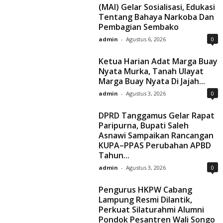
(MAI) Gelar Sosialisasi, Edukasi
Tentang Bahaya Narkoba Dan
Pembagian Sembako
admin
-
Agustus 6, 2026
0
Ketua Harian Adat Marga Buay
Nyata Murka, Tanah Ulayat
Marga Buay Nyata Di Jajah...
admin
-
Agustus 3, 2026
0
DPRD Tanggamus Gelar Rapat
Paripurna, Bupati Saleh
Asnawi Sampaikan Rancangan
KUPA–PPAS Perubahan APBD
Tahun...
admin
-
Agustus 3, 2026
0
Pengurus HKPW Cabang
Lampung Resmi Dilantik,
Perkuat Silaturahmi Alumni
Pondok Pesantren Wali Songo