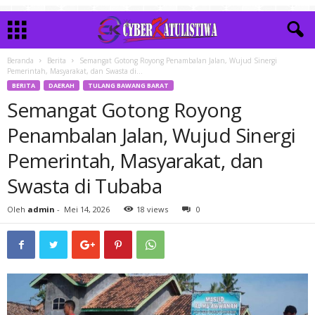
Beranda
Berita
Semangat Gotong Royong Penambalan Jalan, Wujud Sinergi
Pemerintah, Masyarakat, dan Swasta di...
BERITA
DAERAH
TULANG BAWANG BARAT
Semangat Gotong Royong
Penambalan Jalan, Wujud Sinergi
Pemerintah, Masyarakat, dan
Swasta di Tubaba
Oleh
admin
-
Mei 14, 2026
18 views
0