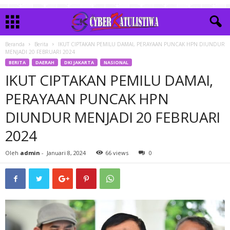
Beranda
Berita
IKUT CIPTAKAN PEMILU DAMAI, PERAYAAN PUNCAK HPN DIUNDUR
MENJADI 20 FEBRUARI 2024
BERITA
DAERAH
DKI JAKARTA
NASIONAL
IKUT CIPTAKAN PEMILU DAMAI,
PERAYAAN PUNCAK HPN
DIUNDUR MENJADI 20 FEBRUARI
2024
Oleh
admin
-
Januari 8, 2024
66 views
0