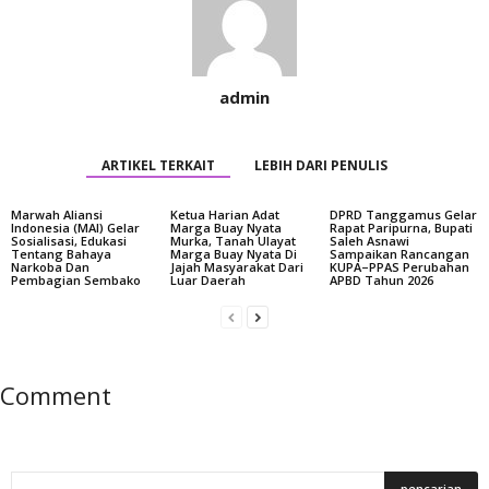
admin
ARTIKEL TERKAIT
LEBIH DARI PENULIS
Marwah Aliansi
Ketua Harian Adat
DPRD Tanggamus Gelar
Indonesia (MAI) Gelar
Marga Buay Nyata
Rapat Paripurna, Bupati
Sosialisasi, Edukasi
Murka, Tanah Ulayat
Saleh Asnawi
Tentang Bahaya
Marga Buay Nyata Di
Sampaikan Rancangan
Narkoba Dan
Jajah Masyarakat Dari
KUPA–PPAS Perubahan
Pembagian Sembako
Luar Daerah
APBD Tahun 2026
Comment