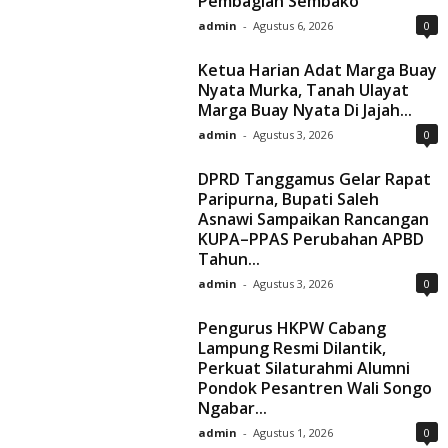
Pembagian Sembako
admin
-
Agustus 6, 2026
0
Ketua Harian Adat Marga Buay
Nyata Murka, Tanah Ulayat
Marga Buay Nyata Di Jajah...
admin
-
Agustus 3, 2026
0
DPRD Tanggamus Gelar Rapat
Paripurna, Bupati Saleh
Asnawi Sampaikan Rancangan
KUPA–PPAS Perubahan APBD
Tahun...
admin
-
Agustus 3, 2026
0
Pengurus HKPW Cabang
Lampung Resmi Dilantik,
Perkuat Silaturahmi Alumni
Pondok Pesantren Wali Songo
Ngabar...
admin
-
Agustus 1, 2026
0