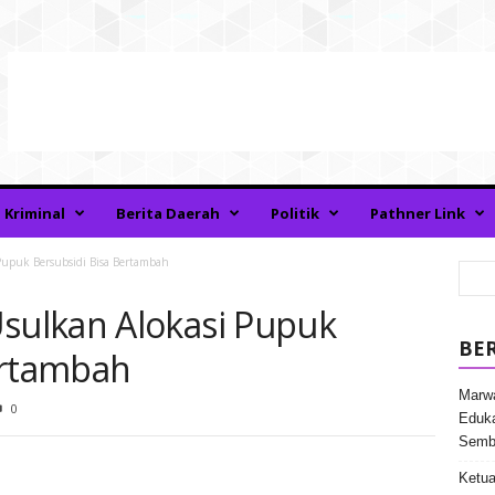
Kriminal
Berita Daerah
Politik
Pathner Link
upuk Bersubsidi Bisa Bertambah
ulkan Alokasi Pupuk
BE
ertambah
Marwa
0
Eduka
Semb
Ketua