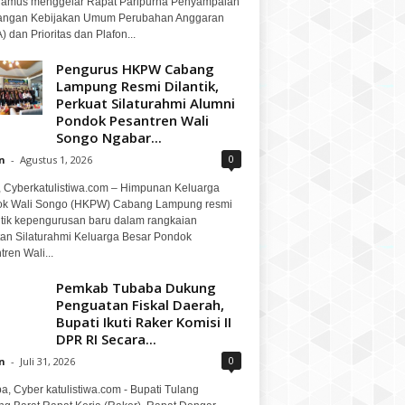
amus menggelar Rapat Paripurna Penyampaian
ngan Kebijakan Umum Perubahan Anggaran
 dan Prioritas dan Plafon...
Pengurus HKPW Cabang
Lampung Resmi Dilantik,
Perkuat Silaturahmi Alumni
Pondok Pesantren Wali
Songo Ngabar...
0
n
-
Agustus 1, 2026
, Cyberkatulistiwa.com – Himpunan Keluarga
k Wali Songo (HKPW) Cabang Lampung resmi
tik kepengurusan baru dalam rangkaian
tan Silaturahmi Keluarga Besar Pondok
ren Wali...
Pemkab Tubaba Dukung
Penguatan Fiskal Daerah,
Bupati Ikuti Raker Komisi II
DPR RI Secara...
0
n
-
Juli 31, 2026
a, Cyber katulistiwa.com - Bupati Tulang