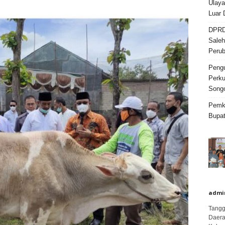
Ulaya
Luar 
DPRD 
Sale
Peru
Peng
Perku
Song
Pemka
Bupat
admi
Tangg
Daera