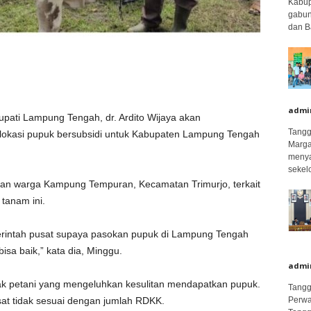
Kabup
gabun
dan B
admi
upati Lampung Tengah, dr. Ardito Wijaya akan
Tangg
lokasi pupuk bersubsidi untuk Kabupaten Lampung Tengah
Marga
menya
sekel
uhan warga Kampung Tempuran, Kecamatan Trimurjo, terkait
tanam ini.
merintah pusat supaya pasokan pupuk di Lampung Tengah
bisa baik,” kata dia, Minggu.
admi
k petani yang mengeluhkan kesulitan mendapatkan pupuk.
Tangg
sat tidak sesuai dengan jumlah RDKK.
Perwa