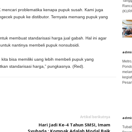
Tangg
Ranca
 mencari problematika kenapa pupuk susah. Kami juga
(KUPA)
ngecek pupuk ke distibutor. Ternyata memang pupuk yang
ntuk membuat standarisasi harga jual gabah. Hal ini agar
 untuk nantinya membeli pupuk nonsubsidi.
admi
i kita bisa memiliki uang lebih membeli pupuk yang
Metro
atkan standarisasi harga,” pungkasnya. (Red).
Pondo
melan
kegia
Pesant
Artikel berikutnya
admi
Hari Jadi Ke-4 Tahun SMSI, Imam
Tubab
Syuhada : Kompak Adalah Modal Baik