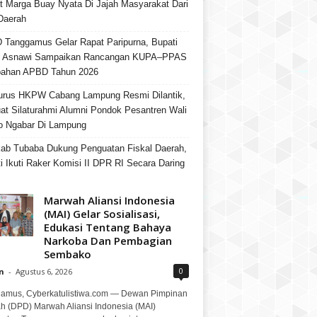
t Marga Buay Nyata Di Jajah Masyarakat Dari
Daerah
Tanggamus Gelar Rapat Paripurna, Bupati
h Asnawi Sampaikan Rancangan KUPA–PPAS
bahan APBD Tahun 2026
urus HKPW Cabang Lampung Resmi Dilantik,
at Silaturahmi Alumni Pondok Pesantren Wali
o Ngabar Di Lampung
b Tubaba Dukung Penguatan Fiskal Daerah,
i Ikuti Raker Komisi II DPR RI Secara Daring
Marwah Aliansi Indonesia
(MAI) Gelar Sosialisasi,
Edukasi Tentang Bahaya
Narkoba Dan Pembagian
Sembako
0
n
-
Agustus 6, 2026
amus, Cyberkatulistiwa.com — Dewan Pimpinan
h (DPD) Marwah Aliansi Indonesia (MAI)