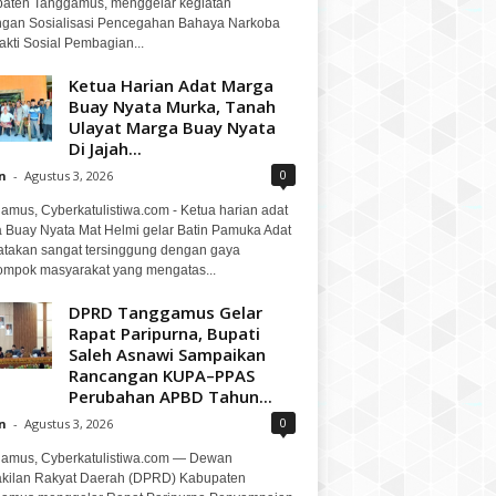
aten Tanggamus, menggelar kegiatan
gan Sosialisasi Pencegahan Bahaya Narkoba
akti Sosial Pembagian...
Ketua Harian Adat Marga
Buay Nyata Murka, Tanah
Ulayat Marga Buay Nyata
Di Jajah...
0
n
-
Agustus 3, 2026
amus, Cyberkatulistiwa.com - Ketua harian adat
 Buay Nyata Mat Helmi gelar Batin Pamuka Adat
takan sangat tersinggung dengan gaya
ompok masyarakat yang mengatas...
DPRD Tanggamus Gelar
Rapat Paripurna, Bupati
Saleh Asnawi Sampaikan
Rancangan KUPA–PPAS
Perubahan APBD Tahun...
0
n
-
Agustus 3, 2026
amus, Cyberkatulistiwa.com — Dewan
kilan Rakyat Daerah (DPRD) Kabupaten